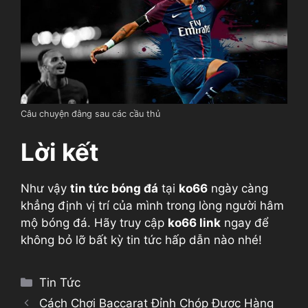
Câu chuyện đằng sau các cầu thủ
Lời kết
Như vậy
tin tức bóng đá
tại
ko66
ngày càng
khẳng định vị trí của mình trong lòng người hâm
mộ bóng đá. Hãy truy cập
ko66 link
ngay để
không bỏ lỡ bất kỳ tin tức hấp dẫn nào nhé!
Danh
Tin Tức
mục
Cách Chơi Baccarat Đỉnh Chóp Được Hàng