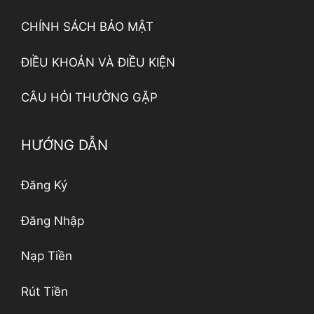
CHÍNH SÁCH BẢO MẬT
ĐIỀU KHOẢN VÀ ĐIỀU KIỆN
CÂU HỎI THƯỜNG GẶP
HƯỚNG DẪN
Đăng Ký
Đăng Nhập
Nạp Tiền
Rút Tiền