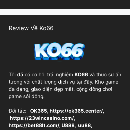
Review Về Ko66
Tôi đã có cơ hội trải nghiệm
KO66
và thực sự ấn
tượng với chất lượng dịch vụ tại đây. Kho game
đa dạng, giao diện đẹp mắt, cộng đồng chơi
game sôi động.
Đối tác:
OK365
,
https://ok365.center/
,
https://23wincasino.com/
,
https://bet88lt.com/
,
U888
,
uu88
,