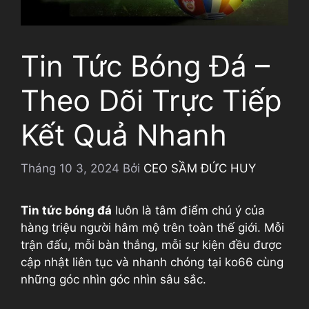
Tin Tức Bóng Đá –
Theo Dõi Trực Tiếp
Kết Quả Nhanh
Tháng 10 3, 2024
Bởi
CEO SẦM ĐỨC HUY
Tin tức bóng đá
luôn là tâm điểm chú ý của
hàng triệu người hâm mộ trên toàn thế giới. Mỗi
trận đấu, mỗi bàn thắng, mỗi sự kiện đều được
cập nhật liên tục và nhanh chóng tại ko66 cùng
những góc nhìn góc nhìn sâu sắc.