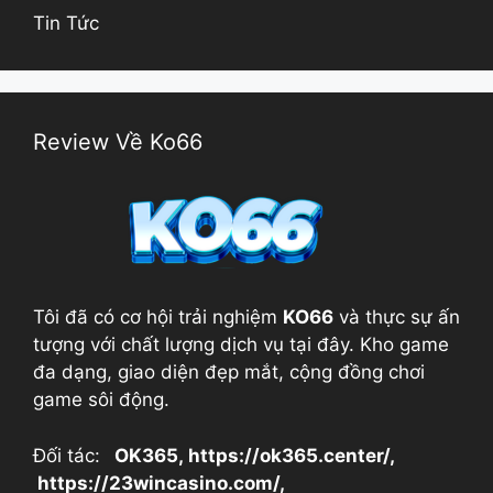
Tin Tức
Review Về Ko66
Tôi đã có cơ hội trải nghiệm
KO66
và thực sự ấn
tượng với chất lượng dịch vụ tại đây. Kho game
đa dạng, giao diện đẹp mắt, cộng đồng chơi
game sôi động.
Đối tác:
OK365
,
https://ok365.center/
,
https://23wincasino.com/
,