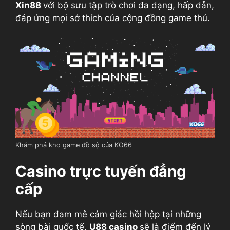
Xin88
với bộ sưu tập trò chơi đa dạng, hấp dẫn,
đáp ứng mọi sở thích của cộng đồng game thủ.
Khám phá kho game đồ sộ của KO66
Casino trực tuyến đẳng
cấp
Nếu bạn đam mê cảm giác hồi hộp tại những
sòng bài quốc tế,
U88 casino
sẽ là điểm đến lý