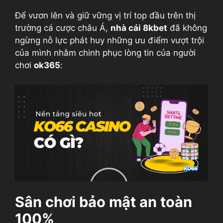
Để vươn lên và giữ vững vị trí top đầu trên thị
trường cá cược châu Á,
nhà cái 8kbet
đã không
ngừng nỗ lực phát huy những ưu điểm vượt trội
của mình nhằm chinh phục lòng tin của người
chơi
ok365
:
Sân chơi bảo mật an toàn
100%