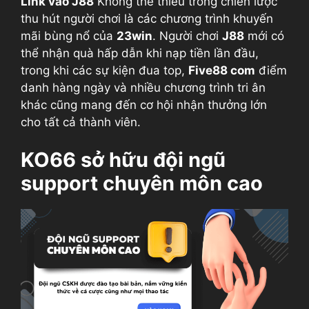
Link vào J88
Không thể thiếu trong chiến lược
thu hút người chơi là các chương trình khuyến
mãi bùng nổ của
23win
. Người chơi
J88
mới có
thể nhận quà hấp dẫn khi nạp tiền lần đầu,
trong khi các sự kiện đua top,
Five88 com
điểm
danh hàng ngày và nhiều chương trình tri ân
khác cũng mang đến cơ hội nhận thưởng lớn
cho tất cả thành viên.
KO66 sở hữu đội ngũ
support chuyên môn cao