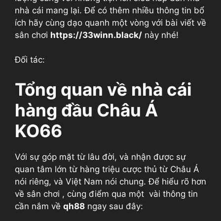
nhà cái mang lại. Để có thêm nhiều thông tin bổ
ích hãy cùng dạo quanh một vòng với bài viết về
sân chơi
https://33winn.black/
này nhé!
Đối tác:
Tổng quan về nhà cái
hàng đầu Châu Á
KO66
Với sự góp mặt từ lâu đời, và nhận được sự
quan tâm lớn từ hàng triệu cược thủ từ Châu Á
nói riêng, và Việt Nam nói chung. Để hiểu rõ hơn
về sân chơi , cùng điểm qua một vài thông tin
cần nắm về
qh88
ngay sau đây: