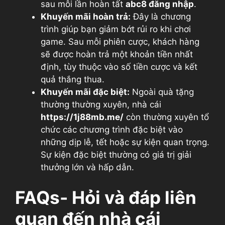
sau mỗi lần hoàn tất
abc8 đăng nhập
.
Khuyến mãi hoàn trả:
Đây là chương
trình giúp bạn giảm bớt rủi ro khi chơi
game. Sau mỗi phiên cược, khách hàng
sẽ được hoàn trả một khoản tiền nhất
định, tùy thuộc vào số tiền cược và kết
quả thắng thua.
Khuyến mãi đặc biệt:
Ngoài quà tặng
thường thường xuyên, nhà cái
https://1j88mb.me/
còn thường xuyên tổ
chức các chương trình đặc biệt vào
những dịp lễ, tết hoặc sự kiện quan trọng.
Sự kiện đặc biệt thường có giá trị giải
thưởng lớn và hấp dẫn.
FAQs- Hỏi và đáp liên
quan đến nhà cái