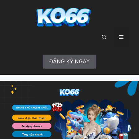
Chuyển
đến
nội
dung
Menu
ĐĂNG KÝ NGAY