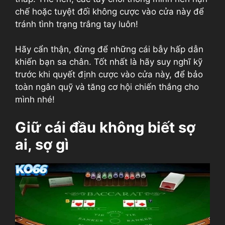
chế hoặc tuyệt đối không cược vào cửa này để
tránh tình trạng trắng tay luôn!
Hãy cẩn thận, đừng để những cái bẫy hấp dẫn
khiến bạn sa chân. Tốt nhất là hãy suy nghĩ kỹ
trước khi quyết định cược vào cửa này, để bảo
toàn ngân quỹ và tăng cơ hội chiến thắng cho
mình nhé!
Giữ cái đầu không biết sợ
ai, sợ gì