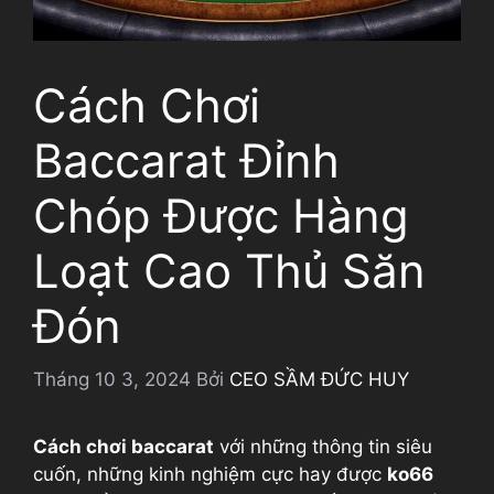
Cách Chơi
Baccarat Đỉnh
Chóp Được Hàng
Loạt Cao Thủ Săn
Đón
Tháng 10 3, 2024
Bởi
CEO SẦM ĐỨC HUY
Cách chơi baccarat
với những thông tin siêu
cuốn, những kinh nghiệm cực hay được
ko66