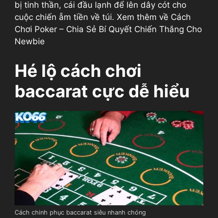
bị tinh thần, cái đầu lạnh để lên dây cót cho
cuộc chiến ẵm tiền về túi. Xem thêm về
Cách
Chơi Poker – Chia Sẻ Bí Quyết Chiến Thắng Cho
Newbie
Hé lộ cách chơi
baccarat cực dễ hiểu
Cách chinh phục baccarat siêu nhanh chóng