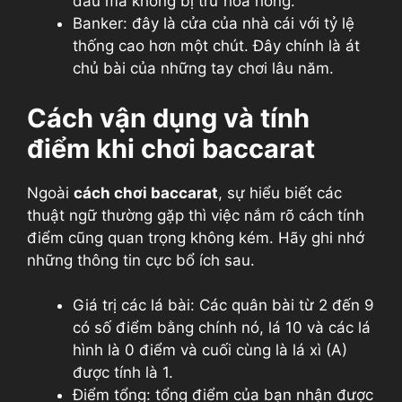
đầu mà không bị trừ hoa hồng.
Banker: đây là cửa của nhà cái với tỷ lệ
thống cao hơn một chút. Đây chính là át
chủ bài của những tay chơi lâu năm.
Cách vận dụng và tính
điểm khi chơi baccarat
Ngoài
cách chơi baccarat
, sự hiểu biết các
thuật ngữ thường gặp thì việc nắm rõ cách tính
điểm cũng quan trọng không kém. Hãy ghi nhớ
những thông tin cực bổ ích sau.
Giá trị các lá bài: Các quân bài từ 2 đến 9
có số điểm bằng chính nó, lá 10 và các lá
hình là 0 điểm và cuối cùng là lá xì (A)
được tính là 1.
Điểm tổng: tổng điểm của bạn nhận được