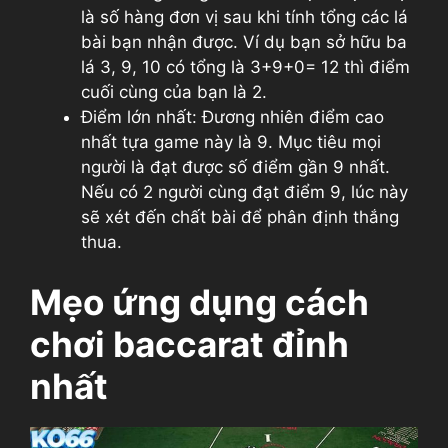
là số hàng đơn vị sau khi tính tổng các lá
bài bạn nhận được. Ví dụ bạn sở hữu ba
lá 3, 9, 10 có tổng là 3+9+0= 12 thì điểm
cuối cùng của bạn là 2.
Điểm lớn nhất: Đương nhiên điểm cao
nhất tựa game này là 9. Mục tiêu mọi
người là đạt được số điểm gần 9 nhất.
Nếu có 2 người cùng đạt điểm 9, lúc này
sẽ xét đến chất bài để phân định thắng
thua.
Mẹo ứng dụng cách
chơi baccarat đỉnh
nhất