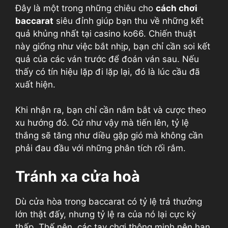
Đây là một trong những chiêu cho
cách chơi
baccarat
siêu đỉnh giúp bạn thu về những kết
quả khủng nhất tại casino ko66. Chiến thuật
này giống như việc bắt nhịp, bạn chỉ cần soi kết
quả của các ván trước để đoán ván sau. Nếu
thấy có tín hiệu lặp đi lặp lại, đó là lúc cầu đã
xuất hiện.
Khi nhận ra, bạn chỉ cần nắm bắt và cược theo
xu hướng đó. Cứ như vậy mà tiến lên, tỷ lệ
thắng sẽ tăng như diều gặp gió mà không cần
phải đau đầu với những phân tích rối rắm.
Tránh xa cửa hoà
Dù cửa hòa trong baccarat có tỷ lệ trả thưởng
lớn thật đấy, nhưng tỷ lệ ra của nó lại cực kỳ
thấp. Thế nên, các tay chơi thông minh nên hạn