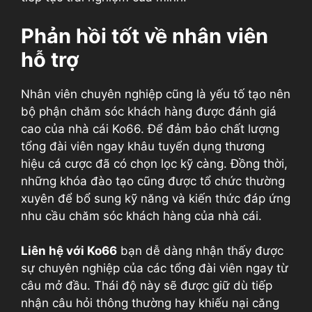
Phản hồi tốt về nhân viên
hỗ trợ
Nhân viên chuyên nghiệp cũng là yếu tố tạo nên
bộ phận chăm sóc khách hàng được đánh giá
cao của nhà cái Ko66. Để đảm bảo chất lượng
tổng đài viên ngay khâu tuyển dụng thương
hiệu cá cược đã có chọn lọc kỹ càng. Đồng thời,
những khóa đào tạo cũng được tổ chức thường
xuyên để bổ sung kỹ năng và kiến thức đáp ứng
nhu cầu chăm sóc khách hàng của nhà cái.
Liên hệ với Ko66
bạn dễ dàng nhận thấy được
sự chuyên nghiệp của các tổng đài viên ngay từ
câu mở đầu. Thái độ này sẽ được giữ dù tiếp
nhận câu hỏi thông thường hay khiếu nại căng