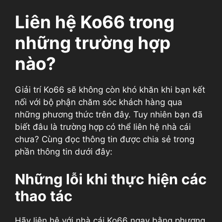
Liên hệ Ko66 trong
những trường hợp
nào?
Giải trí Ko66 sẽ không còn khó khăn khi bạn kết
nối với bộ phận chăm sóc khách hàng qua
những phương thức trên đây. Tuy nhiên bạn đã
biết đâu là trường hợp có thể liên hệ nhà cái
chưa? Cùng đọc thông tin được chia sẻ trong
phần thông tin dưới đây:
Những lỗi khi thực hiện các
thao tác
Hãy liên hệ với nhà cái Ko66 ngay bằng phương