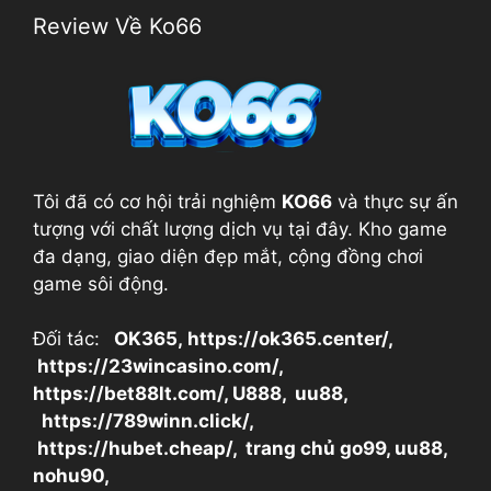
Review Về Ko66
Tôi đã có cơ hội trải nghiệm
KO66
và thực sự ấn
tượng với chất lượng dịch vụ tại đây. Kho game
đa dạng, giao diện đẹp mắt, cộng đồng chơi
game sôi động.
Đối tác:
OK365
,
https://ok365.center/
,
https://23wincasino.com/
,
https://bet88lt.com/
,
U888
,
uu88
,
https://789winn.click/
,
https://hubet.cheap/
,
trang chủ go99
,
uu88
,
nohu90
,