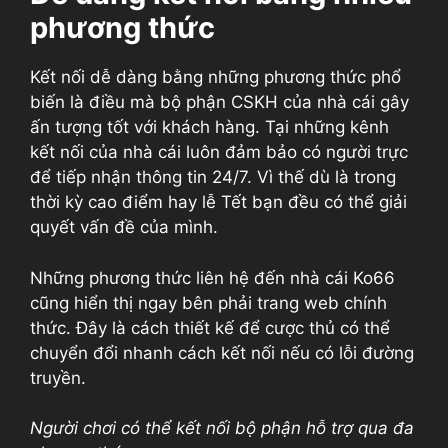
phương thức
Kết nối dễ dàng bằng những phương thức phổ
biến là điều mà bộ phận CSKH của nhà cái gây
ấn tượng tốt với khách hàng. Tại những kênh
kết nối của nhà cái luôn đảm bảo có người trực
để tiếp nhận thông tin 24/7. Vì thế dù là trong
thời kỳ cao điểm hay lễ Tết bạn đều có thể giải
quyết vấn đề của mình.
Những phương thức liên hệ đến nhà cái Ko66
cũng hiển thị ngay bên phải trang web chính
thức. Đây là cách thiết kế để cược thủ có thể
chuyển đổi nhanh cách kết nối nếu có lỗi đường
truyền.
Người chơi có thể kết nối bộ phận hỗ trợ qua đa