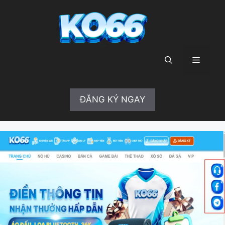
Chuyển
đến
nội
dung
Menu
ĐĂNG KÝ NGAY