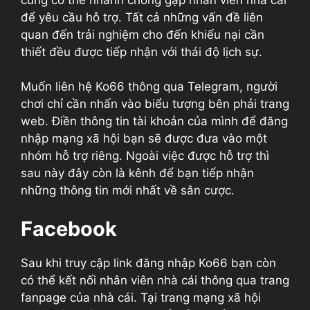
để yêu cầu hỗ trợ. Tất cả những vấn đề liên
quan đến trải nghiệm cho đến khiếu nại cần
thiết đều được tiếp nhận với thái độ lịch sự.
Muốn liên hệ Ko66 thông qua Telegram, người
chơi chỉ cần nhấn vào biểu tượng bên phải trang
web. Điền thông tin tài khoản của mình để đăng
nhập mạng xã hội bạn sẽ được đưa vào một
nhóm hỗ trợ riêng. Ngoài việc được hỗ trợ thì
sau này đây còn là kênh để bạn tiếp nhận
những thông tin mới nhất về sân cược.
Facebook
Sau khi truy cập link đăng nhập Ko66 bạn còn
có thể kết nối nhân viên nhà cái thông qua trang
fanpage của nhà cái. Tại trang mạng xã hội